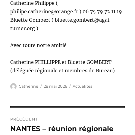
Catherine Philippe (
philipe.catherine@orange.fr ) 06 75 79 72 11 19
Bluette Gombert ( bluette.gombert@agat-
turner.org )
Avec toute notre amitié
Catherine PHILLIPPE et Bluette GOMBERT
(déléguée régionale et membres du Bureau)
Auteur
Publié
Catégories
Catherine
28 mai 2026
Actualités
le
Navigation
PRÉCÉDENT
de
NANTES – réunion régionale
Publication