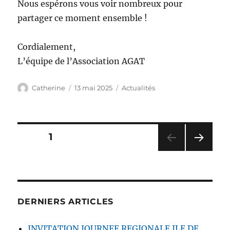
Nous espérons vous voir nombreux pour
partager ce moment ensemble !
Cordialement,
L’équipe de l’Association AGAT
Auteur
Publié
Catégories
Catherine
13 mai 2025
Actualités
le
Pagination
PAGE
1
PAG
des
E
SUIV
publications
ANT
E
DERNIERS ARTICLES
INVITATION JOURNEE REGIONALE ILE DE