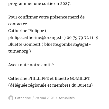
programmer une sortie en 2027.
Pour confirmer votre présence merci de
contacter
Catherine Philippe (
philipe.catherine@orange.fr ) 06 75 79 72 11 19
Bluette Gombert ( bluette.gombert@agat-
turner.org )
Avec toute notre amitié
Catherine PHILLIPPE et Bluette GOMBERT
(déléguée régionale et membres du Bureau)
Auteur
Publié
Catégories
Catherine
28 mai 2026
Actualités
le