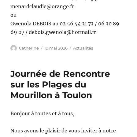
menardclaudie@orange.fr
ou
Gwenola DEBOIS au 02 56 54 31 73 / 06 30 89
69 07 / debois.gwenola@hotmail.fr
Auteur
Publié
Catégories
Catherine
19 mai 2026
Actualités
le
Journée de Rencontre
sur les Plages du
Mourillon à Toulon
Bonjour à toutes et à tous,
Nous avons le plaisir de vous inviter à notre