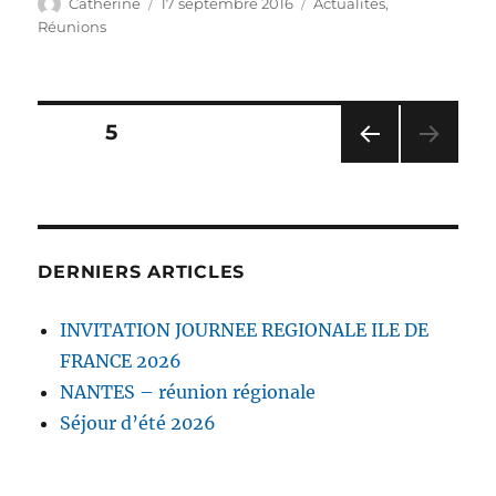
Auteur
Publié
Catégories
Catherine
17 septembre 2016
Actualités
,
le
Réunions
Pagination
PAGE
5
PAG
des
E
PRÉ
publications
CÉD
ENT
DERNIERS ARTICLES
E
INVITATION JOURNEE REGIONALE ILE DE
FRANCE 2026
NANTES – réunion régionale
Séjour d’été 2026