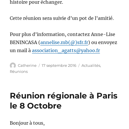
histoire pour échanger.
Cette réunion sera suivie d’un pot de l’amitié.
Pour plus d’information, contactez Anne-Lise
BENINCASA (
annelise.mb(@)sfr.fr
) ou envoyez
un mail à
association_agatts@yahoo.fr
Auteur
Publié
Catégories
Catherine
17 septembre 2016
Actualités
,
le
Réunions
Réunion régionale à Paris
le 8 Octobre
Bonjour à tous,